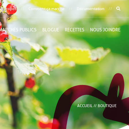
À propos
Comment ça marche
Documentation
MARCHÉS PUBLICS
BLOGUE
RECETTES
NOUS JOINDRE
ACCUEIL
BOUTIQUE
//