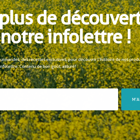
plus de découver
notre infolettre !
urmandes, des recettes exclusives, pour découvrir l’histoire de nos prod
infolettre. Contenu de bon goût, assuré!
M’A