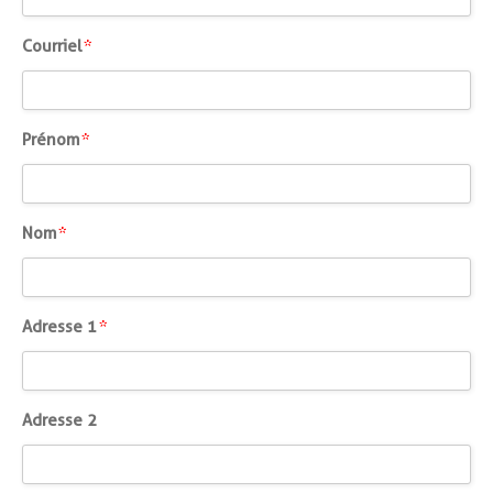
*
Courriel
Courriel
*
*
Prénom
Prénom
*
*
Nom
Nom
*
*
Adresse
Adresse 1
*
1
*
Adresse
Adresse 2
2