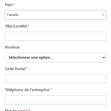
Pays
Pays
*
*
Canada
Ville/Loca
Ville/Localité
*
*
Province
Province
Code
Code Postal
*
Postal
*
Téléphon
Téléphone de l'entreprise
*
de
l'entrepri
*
Mot