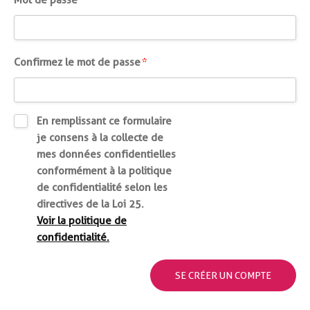
Mot de passe
*
de
passe
*
Confirme
Confirmez le mot de passe
*
le
mot
de
En remplissant ce formulaire
passe
je consens à la collecte de
*
mes données confidentielles
conformément à la politique
de confidentialité selon les
directives de la Loi 25.
Voir la politique de
confidentialité.