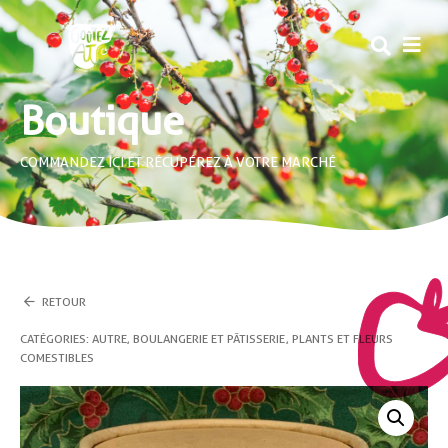
MEN
Boutique
COMMANDEZ ICI ET RÉCUPÉREZ À VOTRE MARCHÉ
RETOUR
CATÉGORIES :
AUTRE
,
BOULANGERIE ET PÂTISSERIE
,
PLANTS ET FLEURS
COMESTIBLES