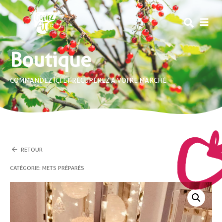
MEN
Boutique
COMMANDEZ ICI ET RÉCUPÉREZ À VOTRE MARCHÉ
RETOUR
CATÉGORIE :
METS PRÉPARÉS