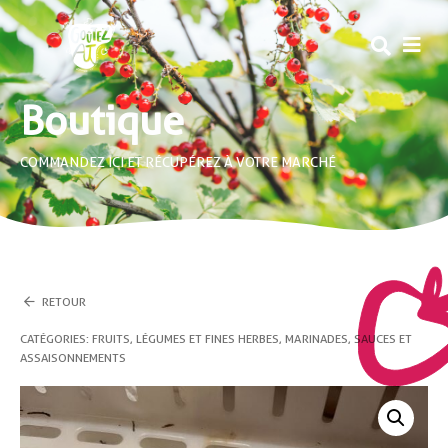
MEN
Boutique
COMMANDEZ ICI ET RÉCUPÉREZ À VOTRE MARCHÉ
RETOUR
CATÉGORIES :
FRUITS, LÉGUMES ET FINES HERBES
,
MARINADES, SAUCES ET
ASSAISONNEMENTS