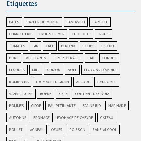
Étiquettes
PÂTES
SAVEUR DU MONDE
SANDWICH
CAROTTE
CHARCUTERIE
FRUITS DE MER
CHOCOLAT
FRUITS
TOMATES
GIN
CAFÉ
PERDRIX
SOUPE
BISCUIT
PORC
VÉGÉTARIEN
SIROP D'ÉRABLE
LAIT
FONDUE
LÉGUMES
MIEL
GUIZOU
NOËL
FLOCONS D’AVOINE
KOMBUCHA
FROMAGE EN GRAIN
ALCOOL
HYDROMEL
SANS GLUTEN
BOEUF
BIÈRE
CONTIENT DES NOIX
POMMES
CIDRE
EAU PÉTILLANTE
FARINE BIO
MARINADE
AUTOMNE
FROMAGE
FROMAGE DE CHÈVRE
GÂTEAU
POULET
AGNEAU
OEUFS
POISSON
SANS-ALCOOL