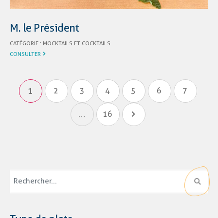
M. le Président
CATÉGORIE :
MOCKTAILS ET COCKTAILS
CONSULTER
1
2
3
4
5
6
7
…
16