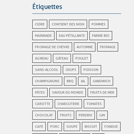
Étiquettes
CIDRE
CONTIENT DES NOIX
POMMES
MARINADE
EAU PÉTILLANTE
FARINE BIO
FROMAGE DE CHÈVRE
AUTOMNE
FROMAGE
AGNEAU
GÂTEAU
POULET
SANS-ALCOOL
OEUFS
POISSON
CHAMPIGNONS
BBQ
AIL
SANDWICH
PÂTES
SAVEUR DU MONDE
FRUITS DE MER
CAROTTE
CHARCUTERIE
TOMATES
CHOCOLAT
FRUITS
PERDRIX
GIN
CAFÉ
PORC
SOUPE
BISCUIT
FONDUE