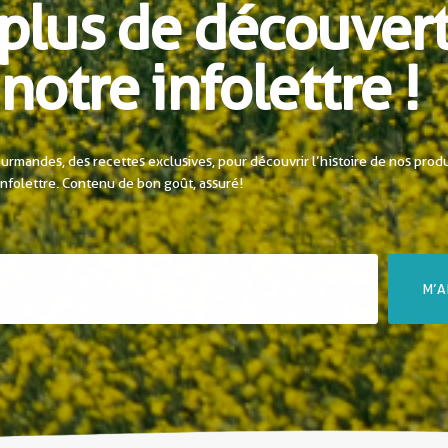
plus de découver
notre infolettre !
urmandes, des recettes exclusives, pour découvrir l’histoire de nos prod
infolettre. Contenu de bon goût, assuré!
M’A