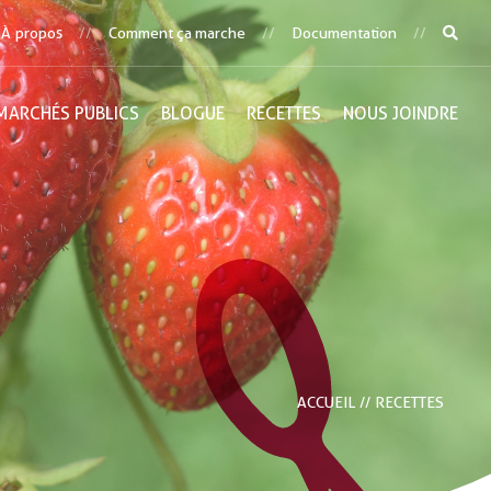
À propos
Comment ça marche
Documentation
MARCHÉS PUBLICS
BLOGUE
RECETTES
NOUS JOINDRE
ACCUEIL
RECETTES
//